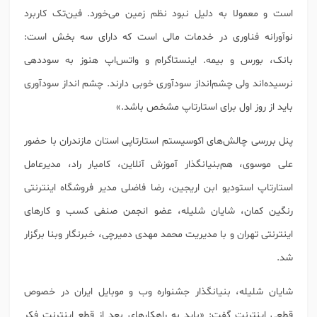
است و معمولا به دلیل نبود نظم زمین می‌خورد. ‏فین‌تک کاربرد
نوآورانه فناوری در خدمات مالی است که دارای سه بخش است:
بانک، بورس و بیمه. ‏اینستاگرام و واتس‌اپ هنوز به سوددهی
نرسیده‌اند ولی چشم‌انداز سودآوری خوبی دارند. چشم انداز سودآوری
باید از روز اول برای استارتاپ مشخص باشد.»
پنل بررسی چالش‌های اکوسیستم استارتاپی استان مازندران با حضور
علی موسوی، هم‌بنیانگذار آموزش آنلاین، کامیار راد، مدیرعامل
استارتاپ استودیو ابن اریجین، رضا فاضلی مدیر فروشگاه اینترنتی
رنگین کمان، شایان شلیله، عضو انجمن صنفی کسب و کارهای
اینترنتی تهران و با مدیریت محمد مهدی دمیرچی، خبرنگار وبنا برگزار
شد.
شایان شلیله، بنیانگذار جشنواره وب و موبایل ایران در خصوص
قطعی اینترنت گفت: «باید به راهکار‌های بعد از قطع اینترنت فکر