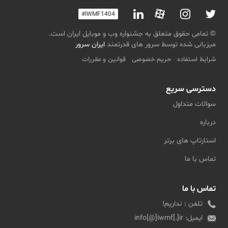
#IWMF1404
© تمامی حقوق متعلق به جشنواره وب و موبایل ایران است.
میزبانی شده توسط سرور های قدرتمند
ایران سرور
شرایط استفاده
حریم خصوصی
قوانین و مقررات
دسترسی سریع
سوالات متداول
درباره
استارتاپ های برتر
تماس با ما
تماس با ما
تلفن : نداریم!
ایمیل: info[@]iwmf[.]ir